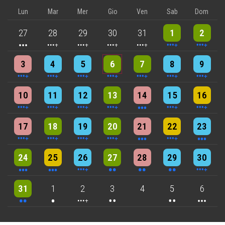
Lun
Mar
Mer
Gio
Ven
Sab
Dom
3 events
4 events
5 events
5 events
5 events
10 events
8 events
27
28
29
30
31
1
2
4 events
4 events
7 events
6 events
5 events
7 events
8 events
3
4
5
6
7
8
9
6 events
7 events
7 events
9 events
3 events
6 events
4 events
10
11
12
13
14
15
16
5 events
6 events
7 events
6 events
3 events
4 events
3 events
17
18
19
20
21
22
23
3 events
3 events
6 events
2 events
2 events
2 events
4 events
24
25
26
27
28
29
30
2 events
One event
4 events
2 events
2 events
3 events
31
1
2
3
4
5
6