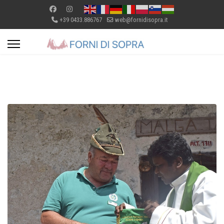
+39 0433.886767
web@fornidisopra.it