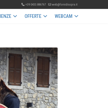
+39 0433.886767
web@fornidisopra.it
IENZE
OFFERTE
WEBCAM