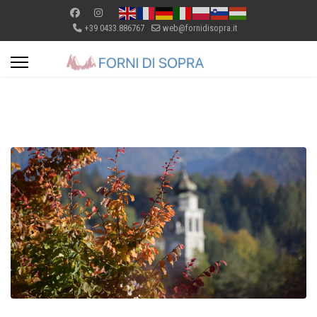
+39 0433.886767
web@fornidisopra.it