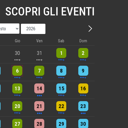
SCOPRI GLI EVENTI
Mese
Anno
Avanti - Mese
Gio
Ven
Sab
Dom
nts
5 events
5 events
10 events
8 events
30
31
1
2
nts
6 events
5 events
7 events
8 events
6
7
8
9
nts
9 events
3 events
5 events
4 events
13
14
15
16
nts
6 events
3 events
4 events
3 events
20
21
22
23
nts
2 events
2 events
2 events
4 events
27
28
29
30