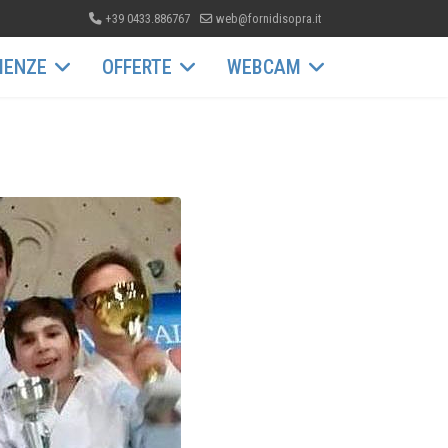
+39 0433.886767
web@fornidisopra.it
IENZE
OFFERTE
WEBCAM