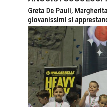
Greta De Pauli, Margherita
giovanissimi si apprestan