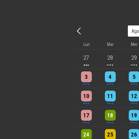
Precedente - Mese
Lun
Mar
Mer
3 events
4 events
5 eve
27
28
29
4 events
4 events
7 eve
3
4
5
6 events
7 events
7 eve
10
11
12
5 events
6 events
7 eve
17
18
19
3 events
3 events
6 eve
24
25
26