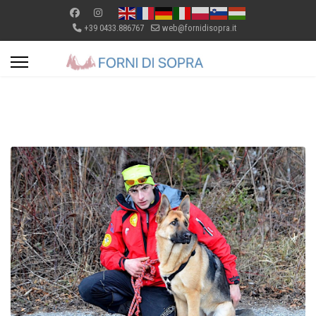
+39 0433.886767
web@fornidisopra.it