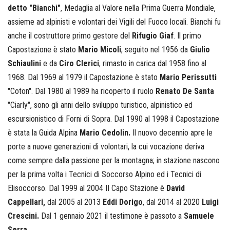
detto "Bianchi"
, Medaglia al Valore nella Prima Guerra Mondiale,
assieme ad alpinisti e volontari dei Vigili del Fuoco locali. Bianchi fu
anche il
costruttore primo gestore del
Rifugio Giaf
.
Il primo
Capostazione è stato
Mario Micoli
, seguito nel 1956 da
Giulio
Schiaulini
e da
Ciro Clerici
, rimasto in carica dal 1958 fino al
1968. Dal 1969 al 1979 il Capostazione è stato
Mario Perissutti
"Coton". Dal 1980 al 1989 ha ricoperto il ruolo
Renato De Santa
"Ciarly", sono gli anni dello sviluppo turistico, alpinistico ed
escursionistico di Forni di Sopra. Dal 1990 al 1998 il Capostazione
è stata la Guida Alpina
Mario Cedolin.
Il nuovo decennio apre le
porte a nuove generazioni di volontari, la cui vocazione deriva
come sempre dalla passione per la montagna; in stazione nascono
per la prima volta i Tecnici di Soccorso Alpino ed i Tecnici di
Elisoccorso. Dal 1999 al 2004 II Capo Stazione è
David
Cappellari,
dal 2005 al 2013
Eddi Dorigo
, dal 2014 al 2020
Luigi
Crescini.
Dal 1 gennaio 2021 il testimone è passoto a
Samuele
Serra.