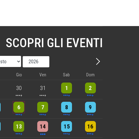
SCOPRI GLI EVENTI
Mese
Anno
Avanti - Mese
Gio
Ven
Sab
Dom
nts
5 events
5 events
10 events
8 events
30
31
1
2
nts
6 events
5 events
7 events
8 events
6
7
8
9
nts
9 events
3 events
5 events
4 events
13
14
15
16