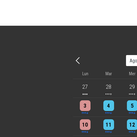
Precedente - Mese
Lun
Mar
Mer
3 events
4 events
5 eve
27
28
29
4 events
4 events
7 eve
3
4
5
6 events
7 events
7 eve
10
11
12