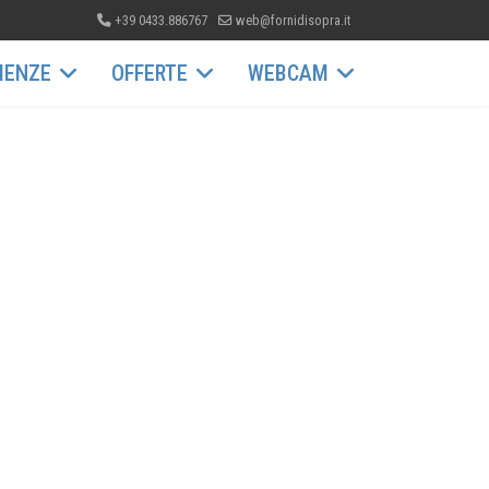
+39 0433.886767
web@fornidisopra.it
IENZE
OFFERTE
WEBCAM