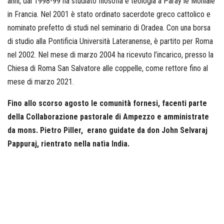
anni, dal 1998-99 ha studiato filosofia e teologia a Paray le Moniale
in Francia. Nel 2001 è stato ordinato sacerdote greco cattolico e
nominato prefetto di studi nel seminario di Oradea. Con una borsa
di studio alla Pontificia Università Lateranense, è partito per Roma
nel 2002. Nel mese di marzo 2004 ha ricevuto l’incarico, presso la
Chiesa di Roma San Salvatore alle coppelle, come rettore fino al
mese di marzo 2021.
Fino allo scorso agosto le comunità fornesi, facenti parte
della Collaborazione pastorale di Ampezzo e amministrate
da mons. Pietro Piller, erano guidate da don John Selvaraj
Pappuraj, rientrato nella natìa India.