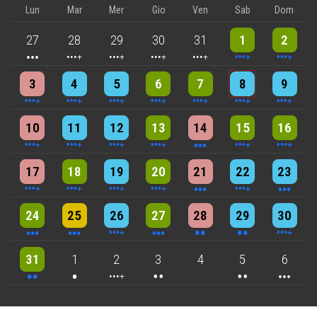
Lun
Mar
Mer
Gio
Ven
Sab
Dom
3 events
4 events
5 events
5 events
5 events
9 events
8 events
27
28
29
30
31
1
2
4 events
4 events
7 events
6 events
5 events
7 events
8 events
3
4
5
6
7
8
9
5 events
7 events
6 events
9 events
3 events
7 events
4 events
10
11
12
13
14
15
16
5 events
6 events
7 events
6 events
3 events
4 events
3 events
17
18
19
20
21
22
23
3 events
3 events
6 events
3 events
2 events
2 events
4 events
24
25
26
27
28
29
30
2 events
One event
4 events
2 events
2 events
3 events
31
1
2
3
4
5
6