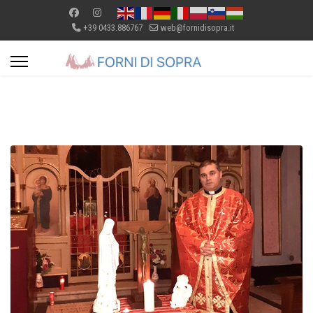
+39 0433.886767
web@fornidisopra.it