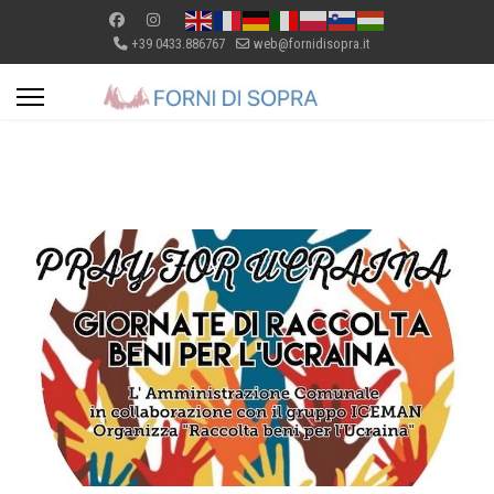
+39 0433.886767
web@fornidisopra.it