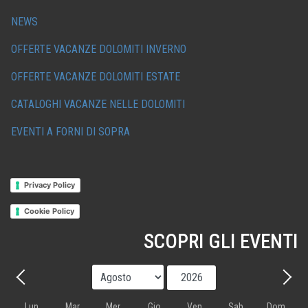
NEWS
OFFERTE VACANZE DOLOMITI INVERNO
OFFERTE VACANZE DOLOMITI ESTATE
CATALOGHI VACANZE NELLE DOLOMITI
EVENTI A FORNI DI SOPRA
Privacy Policy
Cookie Policy
SCOPRI GLI EVENTI
Mese
Anno
Precedente - Mese
Avant
Lun
Mar
Mer
Gio
Ven
Sab
Dom