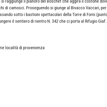
 si raggiunge il pianoro del Boschèt che aggira il costone dov
anchi di camosci. Proseguendo si giunge al Bivacco Vaccari, pe
assando sotto i bastioni spettacolari della Torre di Forni (pun
ngere il sentiero di rientro N. 342 che ci porta al Rifugio Giaf.
ie località di provenienza