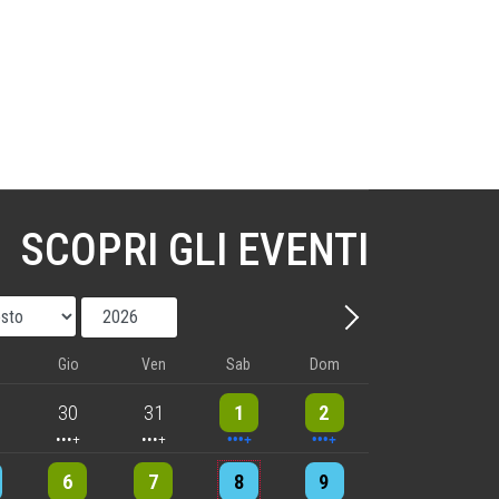
SCOPRI GLI EVENTI
Mese
Anno
Avanti - Mese
Gio
Ven
Sab
Dom
nts
5 events
5 events
9 events
8 events
30
31
1
2
nts
6 events
5 events
7 events
8 events
6
7
8
9