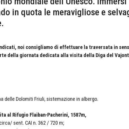
onio mondiale dell’Unesco. Immersi 
o in quota le meravigliose e selvag
e.
ndicati, noi consigliamo di effettuare la traversata in sen
rte della giornata dedicata alla visita della Diga del Vajont
ina delle Dolomiti Friuli, sistemazione in albergo.
ta al Rifugio Flaiban-Pacherini, 1587m,
 circa/ sent. CAI n. 362 / 720 m;