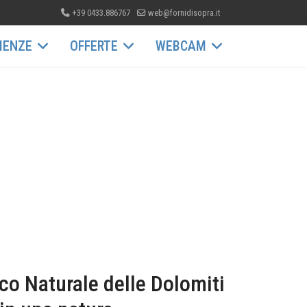
+39 0433.886767
web@fornidisopra.it
IENZE
OFFERTE
WEBCAM
rco Naturale delle Dolomiti