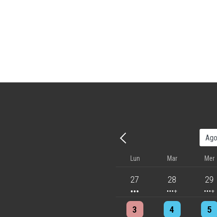
Precedente - Mese
Lun
Mar
Mer
3 events
4 events
5 eve
27
28
29
4 events
4 events
7 eve
3
4
5