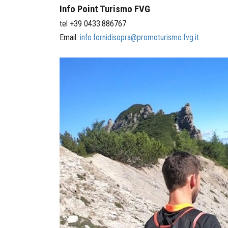
Info Point Turismo FVG
tel +39 0433.886767
Email:
info.fornidisopra@promoturismo.fvg.it