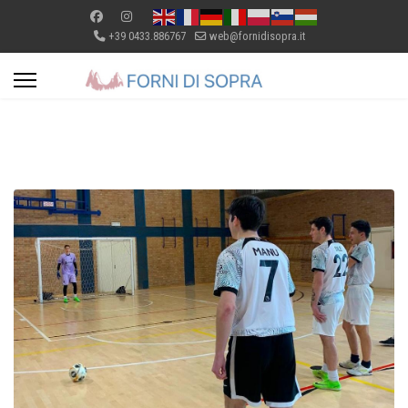
+39 0433.886767
web@fornidisopra.it