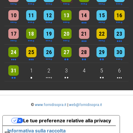
6 events
7 events
7 events
9 events
3 events
5 events
4 events
10
11
12
13
14
15
16
5 events
6 events
7 events
6 events
3 events
4 events
3 events
17
18
19
20
21
22
23
3 events
3 events
6 events
2 events
2 events
2 events
4 events
24
25
26
27
28
29
30
2 events
One event
4 events
2 events
2 events
3 events
31
1
2
3
4
5
6
©
www.fornidisopra.it
|
web@fornidisopra.it
Le tue preferenze relative alla privacy
Informativa sulla raccolta