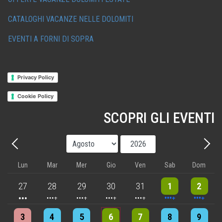
CATALOGHI VACANZE NELLE DOLOMITI
EVENTI A FORNI DI SOPRA
Privacy Policy
Cookie Policy
SCOPRI GLI EVENTI
Mese
Anno
Precedente - Mese
Avant
Lun
Mar
Mer
Gio
Ven
Sab
Dom
3 events
4 events
5 events
5 events
5 events
10 events
8 events
27
28
29
30
31
1
2
4 events
4 events
7 events
6 events
5 events
7 events
8 events
3
4
5
6
7
8
9