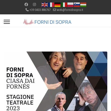
+39 0433.886767
web@fornidisopra.it