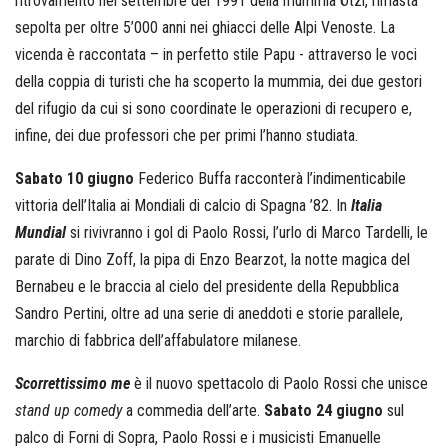
ritrovamento nel settembre del 1991 della mummia Ötzi, rimasta
sepolta per oltre 5’000 anni nei ghiacci delle Alpi Venoste. La
vicenda è raccontata – in perfetto stile Papu - attraverso le voci
della coppia di turisti che ha scoperto la mummia, dei due gestori
del rifugio da cui si sono coordinate le operazioni di recupero e,
infine, dei due professori che per primi l’hanno studiata.
Sabato 10 giugno
Federico Buffa racconterà l’indimenticabile
vittoria dell’Italia ai Mondiali di calcio di Spagna ’82. In
Italia
Mundial
si rivivranno i gol di Paolo Rossi, l’urlo di Marco Tardelli, le
parate di Dino Zoff, la pipa di Enzo Bearzot, la notte magica del
Bernabeu e le braccia al cielo del presidente della Repubblica
Sandro Pertini, oltre ad una serie di aneddoti e storie parallele,
marchio di fabbrica dell’affabulatore milanese.
Scorrettissimo me
è il nuovo spettacolo di Paolo Rossi che unisce
stand up comedy
a commedia dell’arte.
Sabato 24 giugno
sul
palco di Forni di Sopra, Paolo Rossi e i musicisti Emanuelle