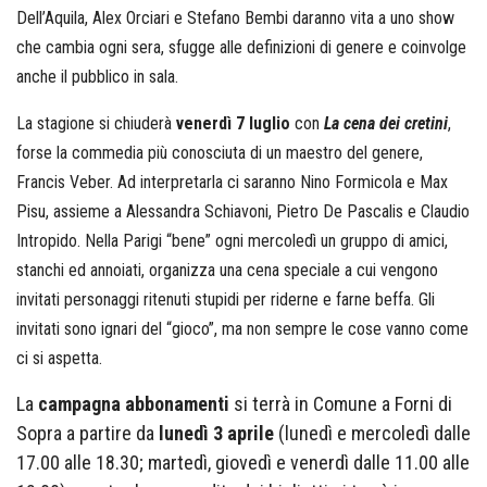
Dell’Aquila, Alex Orciari e Stefano Bembi daranno vita a uno show
che cambia ogni sera, sfugge alle definizioni di genere e coinvolge
anche il pubblico in sala.
La stagione si chiuderà
venerdì 7 luglio
con
La cena dei cretini
,
forse la commedia più conosciuta di un maestro del genere,
Francis Veber. Ad interpretarla ci saranno Nino Formicola e Max
Pisu, assieme a Alessandra Schiavoni, Pietro De Pascalis e Claudio
Intropido. Nella Parigi “bene” ogni mercoledì un gruppo di amici,
stanchi ed annoiati, organizza una cena speciale a cui vengono
invitati personaggi ritenuti stupidi per riderne e farne beffa. Gli
invitati sono ignari del “gioco”, ma non sempre le cose vanno come
ci si aspetta.
La
campagna abbonamenti
si terrà in Comune a Forni di
Sopra a partire da
lunedì 3 aprile
(lunedì e mercoledì dalle
17.00 alle 18.30; martedì, giovedì e venerdì dalle 11.00 alle