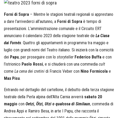
Forni di Sopra
– Mentre le stagioni teatrali regionali si apprestano
a dare l’arrivederci all’autunno, a
Forni di Sopra
è tempo di
presentazioni. L’amministrazione comunale e il Circuito ERT
annunciano il calendario 2023 della stagione teatrale de
La Ciasa
dai Fornés
. Quattro gli appuntamenti in programma tra maggio e
luglio con grandi nomi del Teatro italiano. Si inizierà con la comicità
dei
Papu
, per proseguire con lo
storyteller
Federico Buffa
e con
l’istrionico
Paolo Rossi
, e si chiuderà con una commedia
cult
come
La cena dei cretini
di Francis Veber con
Nino Formicola
e
Max Pisu
.
Entrando nel dettaglio del cartellone, il debutto della terza stagione
teatrale della Perla alpina dell’Alta Carnia avverrà
sabato 20
maggio
con
Oetzi, Ötzi, Utzi o qualcosa di Similaun
, commedia di
Andrea Appi e Ramiro Besa, in arte I Papu, che racconta il