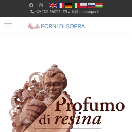
+39 0433.886767
web@fornidisopra.it