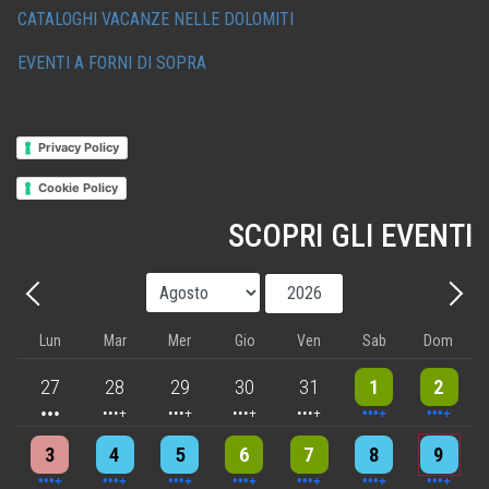
CATALOGHI VACANZE NELLE DOLOMITI
EVENTI A FORNI DI SOPRA
Privacy Policy
Cookie Policy
SCOPRI GLI EVENTI
Mese
Anno
Precedente - Mese
Avant
Lun
Mar
Mer
Gio
Ven
Sab
Dom
3 events
4 events
5 events
5 events
5 events
9 events
8 events
27
28
29
30
31
1
2
4 events
4 events
7 events
6 events
5 events
7 events
8 events
3
4
5
6
7
8
9