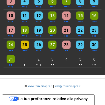
3
4
5
6
7
8
9
5 events
7 events
6 events
9 events
3 events
7 events
4 events
10
11
12
13
14
15
16
5 events
6 events
7 events
6 events
3 events
4 events
3 events
17
18
19
20
21
22
23
3 events
3 events
6 events
3 events
2 events
2 events
4 events
24
25
26
27
28
29
30
2 events
One event
4 events
2 events
2 events
3 events
31
1
2
3
4
5
6
©
www.fornidisopra.it
|
web@fornidisopra.it
Le tue preferenze relative alla privacy