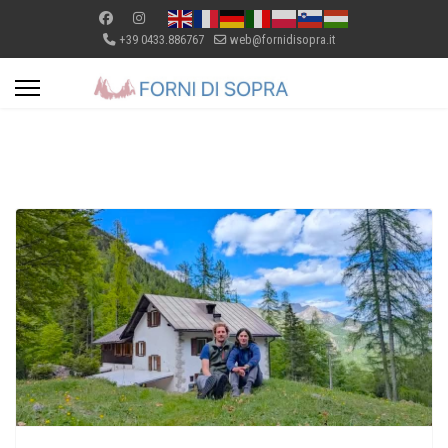
+39 0433.886767
web@fornidisopra.it