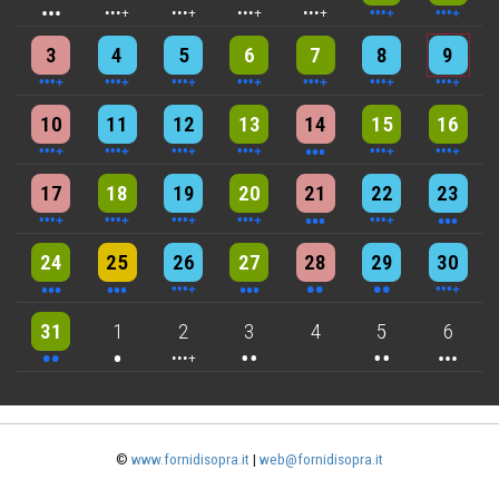
4 events
4 events
7 events
6 events
5 events
7 events
8 events
3
4
5
6
7
8
9
5 events
7 events
6 events
9 events
3 events
7 events
4 events
10
11
12
13
14
15
16
5 events
6 events
7 events
6 events
3 events
4 events
3 events
17
18
19
20
21
22
23
3 events
3 events
6 events
3 events
2 events
2 events
4 events
24
25
26
27
28
29
30
2 events
One event
4 events
2 events
2 events
3 events
31
1
2
3
4
5
6
©
www.fornidisopra.it
|
web@fornidisopra.it