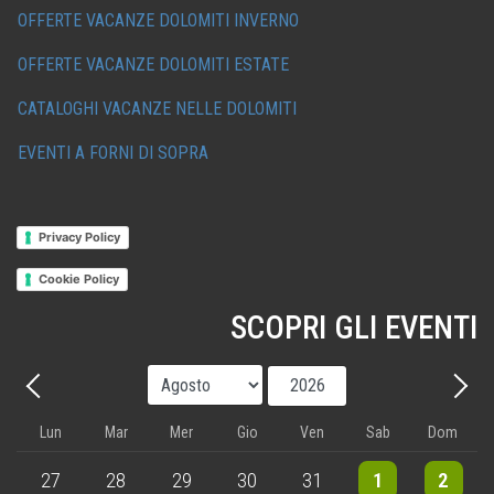
OFFERTE VACANZE DOLOMITI INVERNO
OFFERTE VACANZE DOLOMITI ESTATE
CATALOGHI VACANZE NELLE DOLOMITI
EVENTI A FORNI DI SOPRA
Privacy Policy
Cookie Policy
SCOPRI GLI EVENTI
Mese
Anno
Precedente - Mese
Avant
Lun
Mar
Mer
Gio
Ven
Sab
Dom
3 events
4 events
5 events
5 events
5 events
9 events
8 events
27
28
29
30
31
1
2