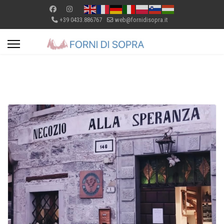
+39 0433.886767
web@fornidisopra.it