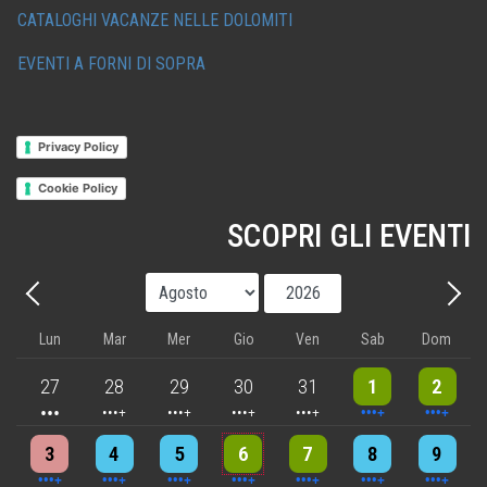
CATALOGHI VACANZE NELLE DOLOMITI
EVENTI A FORNI DI SOPRA
Privacy Policy
Cookie Policy
SCOPRI GLI EVENTI
Mese
Anno
Precedente - Mese
Avant
Lun
Mar
Mer
Gio
Ven
Sab
Dom
3 events
4 events
5 events
5 events
5 events
10 events
8 events
27
28
29
30
31
1
2
4 events
4 events
7 events
6 events
5 events
7 events
8 events
3
4
5
6
7
8
9