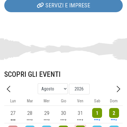
SERVIZI E IMPRESE
SCOPRI GLI EVENTI
Mese
Anno
Precedente - Mese
Avan
Lun
Mar
Mer
Gio
Ven
Sab
Dom
3 events
4 events
5 events
5 events
5 events
9 events
8 events
27
28
29
30
31
1
2