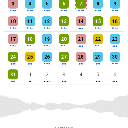
4 events
4 events
7 events
6 events
5 events
7 events
8 events
3
4
5
6
7
8
9
5 events
7 events
6 events
9 events
3 events
7 events
4 events
10
11
12
13
14
15
16
5 events
6 events
7 events
6 events
3 events
4 events
3 events
17
18
19
20
21
22
23
3 events
3 events
6 events
3 events
2 events
2 events
4 events
24
25
26
27
28
29
30
2 events
One event
4 events
2 events
2 events
3 events
31
1
2
3
4
5
6