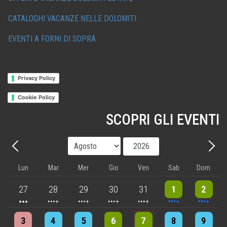
CATALOGHI VACANZE NELLE DOLOMITI
EVENTI A FORNI DI SOPRA
Privacy Policy
Cookie Policy
SCOPRI GLI EVENTI
Mese
Anno
Precedente - Mese
Avant
Lun
Mar
Mer
Gio
Ven
Sab
Dom
3 events
4 events
5 events
5 events
5 events
9 events
8 events
27
28
29
30
31
1
2
4 events
4 events
7 events
6 events
5 events
7 events
8 events
3
4
5
6
7
8
9