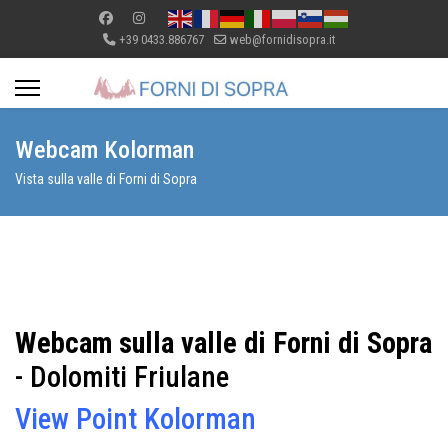
+39 0433.886767
web@fornidisopra.it
Webcam Kolorman
Vista sulla valle di Forni di Sopra
Webcam sulla valle di Forni di Sopra
- Dolomiti Friulane
View Point Kolorman