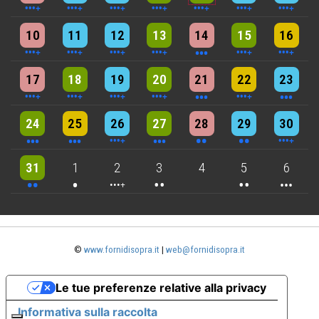
5 events
7 events
6 events
9 events
3 events
7 events
4 events
10
11
12
13
14
15
16
5 events
6 events
7 events
6 events
3 events
4 events
3 events
17
18
19
20
21
22
23
3 events
3 events
6 events
3 events
2 events
2 events
4 events
24
25
26
27
28
29
30
2 events
One event
4 events
2 events
2 events
3 events
31
1
2
3
4
5
6
©
www.fornidisopra.it
|
web@fornidisopra.it
Le tue preferenze relative alla privacy
Informativa sulla raccolta