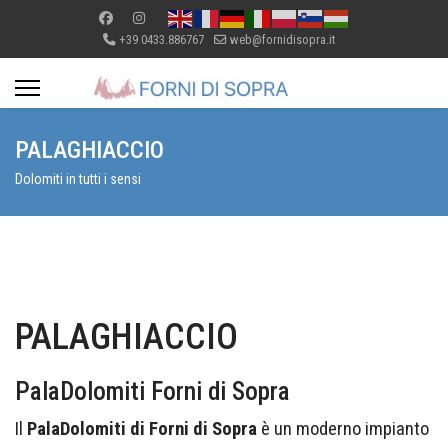
+39 0433.886767
web@fornidisopra.it
PALAGHIACCIO
Dolomiti in tutti i sensi
PALAGHIACCIO
PalaDolomiti Forni di Sopra
Il
PalaDolomiti di Forni di Sopra
è un moderno impianto