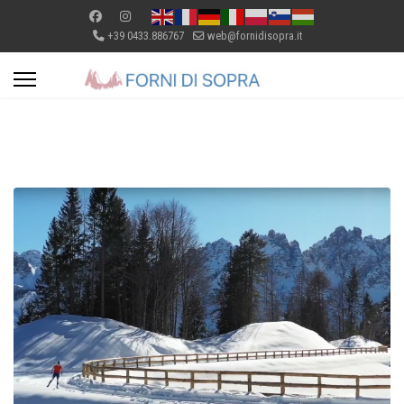
+39 0433.886767
web@fornidisopra.it