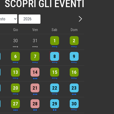
SCOPRI GLI EVENTI
Mese
Anno
Avanti - Mese
Gio
Ven
Sab
Dom
nts
5 events
5 events
9 events
8 events
30
31
1
2
nts
6 events
5 events
7 events
8 events
6
7
8
9
nts
9 events
3 events
7 events
4 events
13
14
15
16
nts
6 events
3 events
4 events
3 events
20
21
22
23
nts
3 events
2 events
2 events
4 events
27
28
29
30