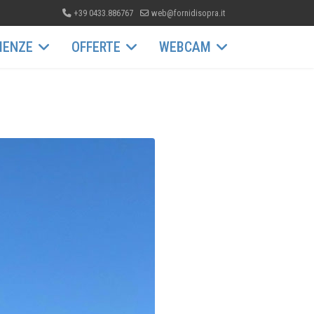
+39 0433.886767
web@fornidisopra.it
IENZE
OFFERTE
WEBCAM