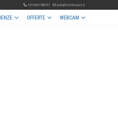
+39 0433.886767
web@fornidisopra.it
IENZE
OFFERTE
WEBCAM