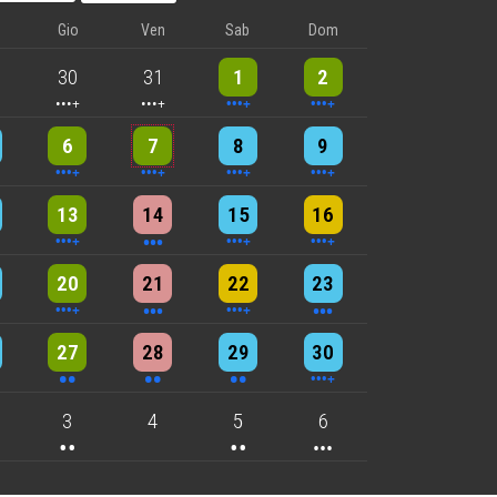
Gio
Ven
Sab
Dom
nts
5 events
5 events
10 events
8 events
30
31
1
2
nts
6 events
5 events
7 events
8 events
6
7
8
9
nts
9 events
3 events
6 events
4 events
13
14
15
16
nts
6 events
3 events
4 events
3 events
20
21
22
23
nts
2 events
2 events
2 events
4 events
27
28
29
30
nts
2 events
2 events
3 events
3
4
5
6