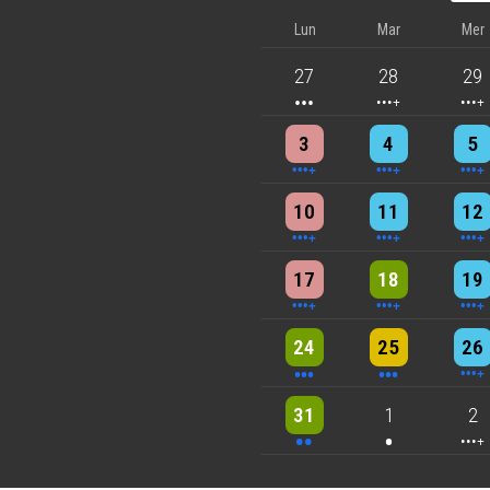
Lun
Mar
Mer
3 events
4 events
5 eve
27
28
29
4 events
4 events
7 eve
3
4
5
6 events
7 events
7 eve
10
11
12
5 events
6 events
7 eve
17
18
19
3 events
3 events
6 eve
24
25
26
2 events
One event
4 eve
31
1
2