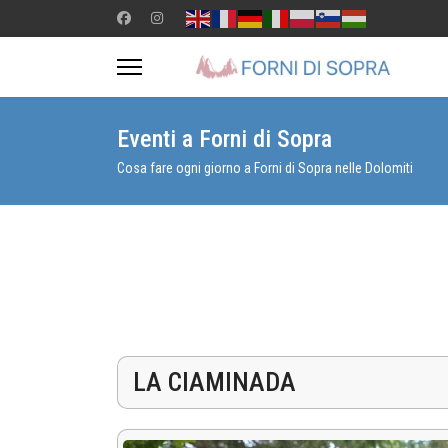
Eventi a Forni di Sopra
Cosa fare ogni giorno a Forni di Sopra nelle Dolomiti
LA CIAMINADA