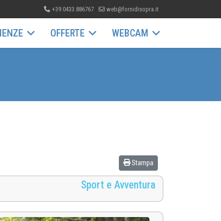
+39 0433.886767
web@fornidisopra.it
IENZE
OFFERTE
WEBCAM
Stampa
Sport e Avventura