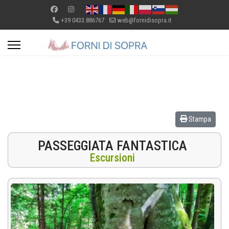
+39 0433.886767
web@fornidisopra.it
Stampa
PASSEGGIATA FANTASTICA
Escursioni