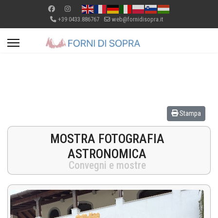
+39 0433.886767
web@fornidisopra.it
Stampa
MOSTRA FOTOGRAFIA
ASTRONOMICA
Convegni e mostre