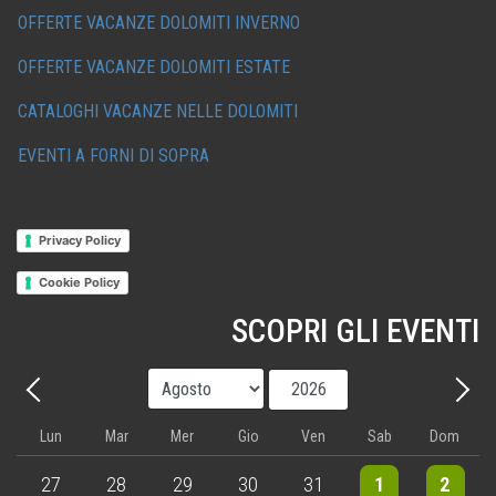
OFFERTE VACANZE DOLOMITI INVERNO
OFFERTE VACANZE DOLOMITI ESTATE
CATALOGHI VACANZE NELLE DOLOMITI
EVENTI A FORNI DI SOPRA
Privacy Policy
Cookie Policy
SCOPRI GLI EVENTI
Mese
Anno
Precedente - Mese
Avant
Lun
Mar
Mer
Gio
Ven
Sab
Dom
3 events
4 events
5 events
5 events
5 events
9 events
8 events
27
28
29
30
31
1
2