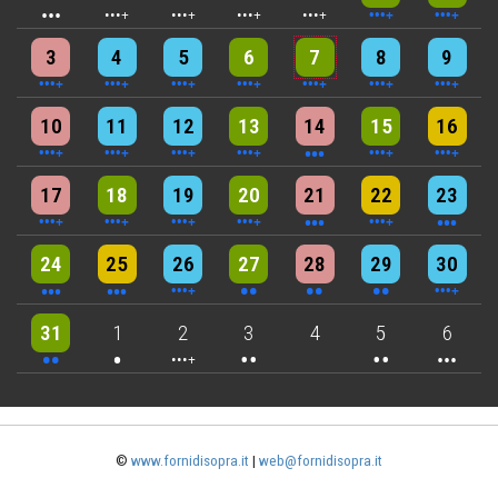
4 events
4 events
7 events
6 events
5 events
7 events
8 events
3
4
5
6
7
8
9
5 events
6 events
7 events
9 events
3 events
7 events
4 events
10
11
12
13
14
15
16
5 events
6 events
7 events
6 events
3 events
4 events
3 events
17
18
19
20
21
22
23
3 events
3 events
6 events
2 events
2 events
2 events
4 events
24
25
26
27
28
29
30
2 events
One event
4 events
2 events
2 events
3 events
31
1
2
3
4
5
6
©
www.fornidisopra.it
|
web@fornidisopra.it