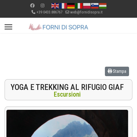
+39 0433.886767
web@fornidisopra.it
Stampa
YOGA E TREKKING AL RIFUGIO GIAF
Escursioni