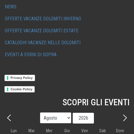
NEWS
OFFERTE VACANZE DOLOMITI INVERNO
OFFERTE VACANZE DOLOMITI ESTATE
CATALOGHI VACANZE NELLE DOLOMITI
EVENTI A FORNI DI SOPRA
Privacy Policy
Cookie Policy
SCOPRI GLI EVENTI
Mese
Anno
Precedente - Mese
Avant
Lun
Mar
Mer
Gio
Ven
Sab
Dom