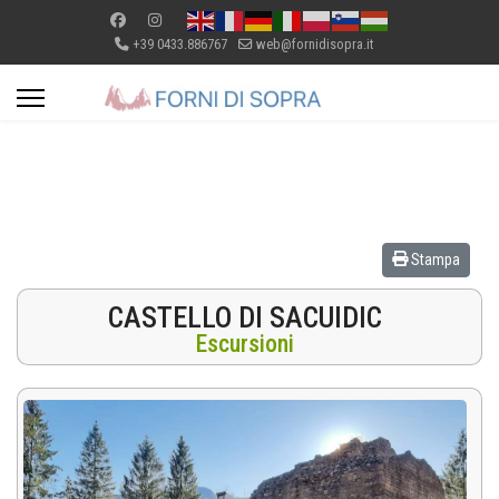
+39 0433.886767
web@fornidisopra.it
Stampa
CASTELLO DI SACUIDIC
Escursioni