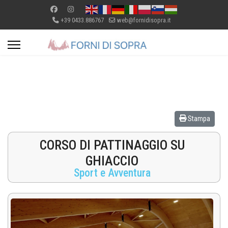
+39 0433.886767
web@fornidisopra.it
Stampa
CORSO DI PATTINAGGIO SU
GHIACCIO
Sport e Avventura