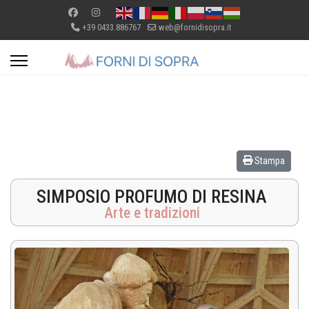
+39 0433.886767
web@fornidisopra.it
Stampa
SIMPOSIO PROFUMO DI RESINA
Arte e tradizioni