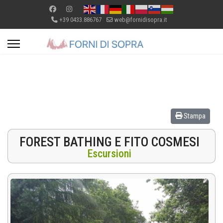
+39 0433.886767
web@fornidisopra.it
Stampa
FOREST BATHING E FITO COSMESI
Escursioni