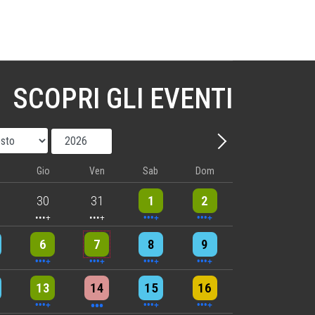
SCOPRI GLI EVENTI
Mese
Anno
Avanti - Mese
Gio
Ven
Sab
Dom
nts
5 events
5 events
10 events
8 events
30
31
1
2
nts
6 events
5 events
7 events
8 events
6
7
8
9
nts
9 events
3 events
6 events
4 events
13
14
15
16