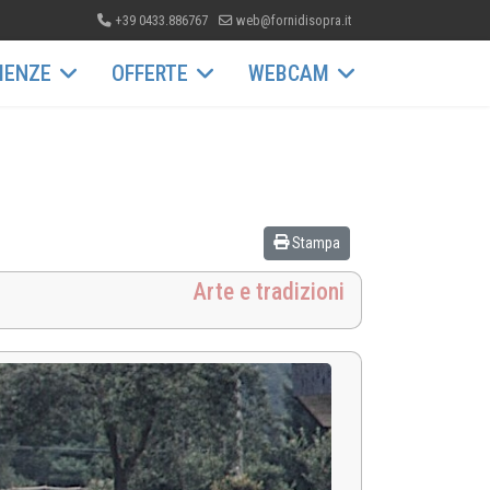
+39 0433.886767
web@fornidisopra.it
IENZE
OFFERTE
WEBCAM
Stampa
Arte e tradizioni