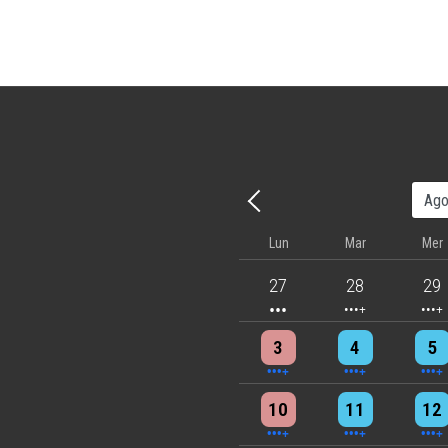
Precedente - Mese
Lun
Mar
Mer
3 events
4 events
5 eve
27
28
29
4 events
4 events
7 eve
3
4
5
5 events
7 events
6 eve
10
11
12