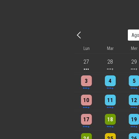
Precedente - Mese
Lun
Mar
Mer
3 events
4 events
5 eve
27
28
29
4 events
4 events
7 eve
3
4
5
5 events
7 events
6 eve
10
11
12
5 events
6 events
7 eve
17
18
19
3 events
3 events
6 eve
24
25
26