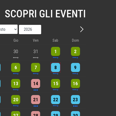
SCOPRI GLI EVENTI
Mese
Anno
Avanti - Mese
Gio
Ven
Sab
Dom
nts
5 events
5 events
9 events
8 events
30
31
1
2
nts
6 events
5 events
7 events
8 events
6
7
8
9
nts
9 events
3 events
7 events
4 events
13
14
15
16
nts
6 events
3 events
4 events
3 events
20
21
22
23
nts
3 events
2 events
2 events
4 events
27
28
29
30