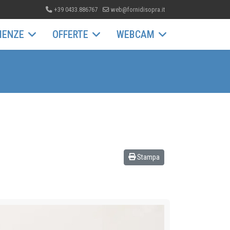
+39 0433.886767
web@fornidisopra.it
IENZE
OFFERTE
WEBCAM
Stampa