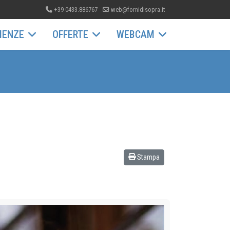
+39 0433.886767
web@fornidisopra.it
IENZE
OFFERTE
WEBCAM
Stampa