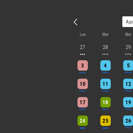
Precedente - Mese
Lun
Mar
Mer
3 events
4 events
5 eve
27
28
29
4 events
4 events
7 eve
3
4
5
5 events
7 events
6 eve
10
11
12
5 events
6 events
7 eve
17
18
19
3 events
3 events
6 eve
24
25
26