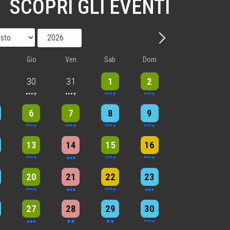
SCOPRI GLI EVENTI
Mese
Anno
Avanti - Mese
Gio
Ven
Sab
Dom
nts
5 events
5 events
9 events
8 events
30
31
1
2
nts
6 events
5 events
7 events
8 events
6
7
8
9
nts
9 events
3 events
7 events
4 events
13
14
15
16
nts
6 events
3 events
4 events
3 events
20
21
22
23
nts
3 events
2 events
2 events
4 events
27
28
29
30