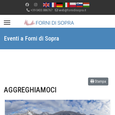
+39 0433.886767
web@fornidisopra.it
Eventi a Forni di Sopra
Stampa
AGGREGHIAMOCI