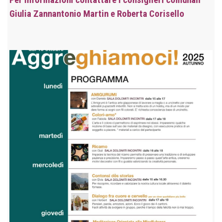
Per informazioni contattare i consiglieri comunali
Giulia Zannantonio Martin e Roberta Corisello